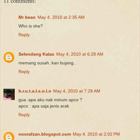
11 comments:
Mr bean
May 4, 2010 at 2:35 AM
Who is she?
Reply
Selendang Kalas
May 4, 2010 at 6:28 AM
memang susah..kan bujang..
Reply
b.r.u.t.a.l.s.o.l.o
May 4, 2010 at 7:28 AM
gua :apa aku nak minum apco ?
apco : apa saja jenis arak
Reply
noorafzan.blogspot.com
May 4, 2010 at 2:02 PM