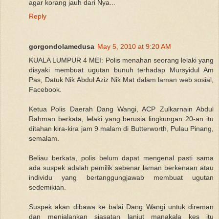
agar korang jauh dari Nya...
Reply
gorgondolamedusa
May 5, 2010 at 9:20 AM
KUALA LUMPUR 4 MEI: Polis menahan seorang lelaki yang
disyaki membuat ugutan bunuh terhadap Mursyidul Am
Pas, Datuk Nik Abdul Aziz Nik Mat dalam laman web sosial,
Facebook.
Ketua Polis Daerah Dang Wangi, ACP Zulkarnain Abdul
Rahman berkata, lelaki yang berusia lingkungan 20-an itu
ditahan kira-kira jam 9 malam di Butterworth, Pulau Pinang,
semalam.
Beliau berkata, polis belum dapat mengenal pasti sama
ada suspek adalah pemilik sebenar laman berkenaan atau
individu yang bertanggungjawab membuat ugutan
sedemikian.
Suspek akan dibawa ke balai Dang Wangi untuk direman
dan menjalankan siasatan lanjut manakala kes itu