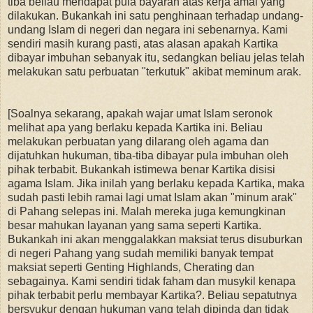
tiba beliau mendapat pula bayaran atas kerja amal yang
dilakukan. Bukankah ini satu penghinaan terhadap undang-
undang Islam di negeri dan negara ini sebenarnya. Kami
sendiri masih kurang pasti, atas alasan apakah Kartika
dibayar imbuhan sebanyak itu, sedangkan beliau jelas telah
melakukan satu perbuatan "terkutuk" akibat meminum arak.
[Soalnya sekarang, apakah wajar umat Islam seronok
melihat apa yang berlaku kepada Kartika ini. Beliau
melakukan perbuatan yang dilarang oleh agama dan
dijatuhkan hukuman, tiba-tiba dibayar pula imbuhan oleh
pihak terbabit. Bukankah istimewa benar Kartika disisi
agama Islam. Jika inilah yang berlaku kepada Kartika, maka
sudah
pasti lebih ramai lagi umat Islam akan "minum arak"
di Pahang selepas ini. Malah mereka juga kemungkinan
besar mahukan layanan yang sama seperti Kartika.
Bukankah ini akan menggalakkan maksiat terus disuburkan
di negeri Pahang yang sudah memiliki banyak tempat
maksiat seperti Genting Highlands, Cherating dan
sebagainya. Kami sendiri tidak faham dan musykil kenapa
pihak terbabit perlu membayar Kartika?. Beliau sepatutnya
bersyukur dengan hukuman yang telah dipinda dan tidak