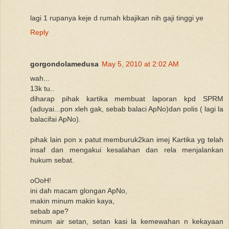
lagi 1 rupanya keje d rumah kbajikan nih gaji tinggi ye
Reply
gorgondolamedusa
May 5, 2010 at 2:02 AM
wah...
13k tu..
diharap pihak kartika membuat laporan kpd SPRM
(aduyai...pon xleh gak, sebab balaci ApNo)dan polis ( lagi la
balacifai ApNo).
pihak lain pon x patut memburuk2kan imej Kartika yg telah
insaf dan mengakui kesalahan dan rela menjalankan
hukum sebat.
oOoH!
ini dah macam glongan ApNo,
makin minum makin kaya,
sebab ape?
minum air setan, setan kasi la kemewahan n kekayaan