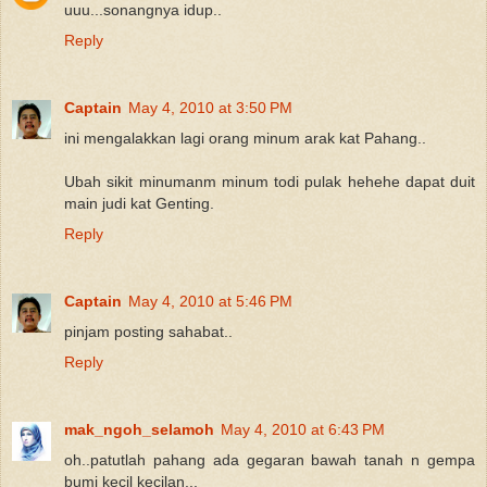
uuu...sonangnya idup..
Reply
Captain
May 4, 2010 at 3:50 PM
ini mengalakkan lagi orang minum arak kat Pahang..
Ubah sikit minumanm minum todi pulak hehehe dapat duit
main judi kat Genting.
Reply
Captain
May 4, 2010 at 5:46 PM
pinjam posting sahabat..
Reply
mak_ngoh_selamoh
May 4, 2010 at 6:43 PM
oh..patutlah pahang ada gegaran bawah tanah n gempa
bumi kecil kecilan...