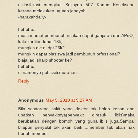
diklasifikasi mengikut Seksyen 507 Kanun Keseksaan
kerana melakukan ugutan jenayah.
-harakahdaily-
hahaha...
musti mamat pembunuh ni akan dapat ganjaran dari APnO,
kalu kartika dapat 13k,
mungkin die ni dpt 26k?
mungkin dapat biasiswa jadi pembunuh prfessional?
blaja jadi sharp shooter ke?
hahaha...
ni namenye pubicsiti murahan...
Reply
Anonymous
May 5, 2010 at 9:27 AM
Bila sesaorang sakit yang doktor tak boleh kesan dan
ubatkan penyakitnya(penyakit dirasuk iblis)maka
berubatlah dengan bomoh yang guna iblis juga.Sampai
bilapun penyakit tak akan baik.....member tak akan nak
bunuh member.