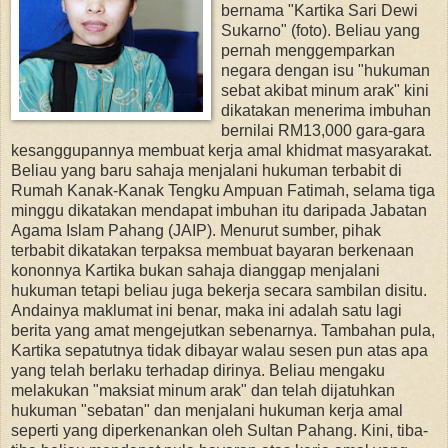
bernama "Kartika Sari Dewi
Sukarno" (foto). Beliau yang
pernah menggemparkan
negara dengan isu "hukuman
sebat akibat minum arak" kini
dikatakan menerima imbuhan
bernilai RM13,000 gara-gara
kesanggupannya membuat kerja amal khidmat masyarakat.
Beliau yang baru sahaja menjalani hukuman terbabit di
Rumah Kanak-Kanak Tengku Ampuan Fatimah, selama tiga
minggu dikatakan mendapat imbuhan itu daripada Jabatan
Agama Islam Pahang (JAIP). Menurut sumber, pihak
terbabit dikatakan terpaksa membuat bayaran berkenaan
kononnya Kartika bukan sahaja dianggap menjalani
hukuman tetapi beliau juga bekerja secara sambilan disitu.
Andainya maklumat ini benar, maka ini adalah satu lagi
berita yang amat mengejutkan sebenarnya. Tambahan pula,
Kartika sepatutnya tidak dibayar walau sesen pun atas apa
yang telah berlaku terhadap dirinya. Beliau mengaku
melakukan "maksiat minum arak" dan telah dijatuhkan
hukuman "sebatan" dan menjalani hukuman kerja amal
seperti yang diperkenankan oleh Sultan Pahang. Kini, tiba-