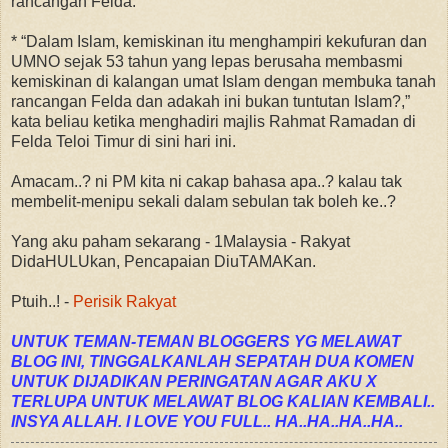
rancangan Felda.
* “Dalam Islam, kemiskinan itu menghampiri kekufuran dan
UMNO sejak 53 tahun yang lepas berusaha membasmi
kemiskinan di kalangan umat Islam dengan membuka tanah
rancangan Felda dan adakah ini bukan tuntutan Islam?,”
kata beliau ketika menghadiri majlis Rahmat Ramadan di
Felda Teloi Timur di sini hari ini.
Amacam..? ni PM kita ni cakap bahasa apa..? kalau tak
membelit-menipu sekali dalam sebulan tak boleh ke..?
Yang aku paham sekarang - 1Malaysia - Rakyat
DidaHULUkan, Pencapaian DiuTAMAKan.
Ptuih..! -
Perisik Rakyat
UNTUK TEMAN-TEMAN BLOGGERS YG MELAWAT
BLOG INI, TINGGALKANLAH SEPATAH DUA KOMEN
UNTUK DIJADIKAN PERINGATAN AGAR AKU X
TERLUPA UNTUK MELAWAT BLOG KALIAN KEMBALI..
INSYA ALLAH. I LOVE YOU FULL.. HA..HA..HA..HA..