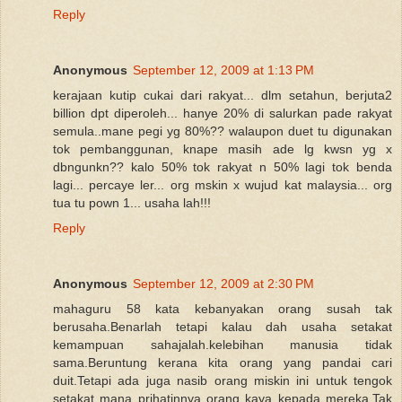
Reply
Anonymous
September 12, 2009 at 1:13 PM
kerajaan kutip cukai dari rakyat... dlm setahun, berjuta2
billion dpt diperoleh... hanye 20% di salurkan pade rakyat
semula..mane pegi yg 80%?? walaupon duet tu digunakan
tok pembanggunan, knape masih ade lg kwsn yg x
dbngunkn?? kalo 50% tok rakyat n 50% lagi tok benda
lagi... percaye ler... org mskin x wujud kat malaysia... org
tua tu pown 1... usaha lah!!!
Reply
Anonymous
September 12, 2009 at 2:30 PM
mahaguru 58 kata kebanyakan orang susah tak
berusaha.Benarlah tetapi kalau dah usaha setakat
kemampuan sahajalah.kelebihan manusia tidak
sama.Beruntung kerana kita orang yang pandai cari
duit.Tetapi ada juga nasib orang miskin ini untuk tengok
setakat mana prihatinnya orang kaya kepada mereka.Tak