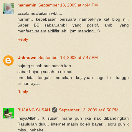
mamamin
September 13, 2009 at 4:44 PM
assalamualaikum wbt....
hurmm.. kebebasan bersuara nampaknye kat blog ni..
Sabar BS sabar..ambil yang positif, ambil yang
menfaat..salam aidilfitri eh!! jom mancing.. :)
Reply
Unknown
September 13, 2009 at 7:47 PM
bujang susah pun susah kan.
sabar bujang susah tu nikmat.
pm kita tengah meraikan kejayaan lagi tu. tunggu
pilihanraya..
Reply
BUJANG SUSAH
September 13, 2009 at 8:50 PM
InsyaAllah.. X susah mana pun jika nak dibandingkan
Rasulullah dulu.. internet masih boleh bayar... soru pun x
miss.. hehehe..