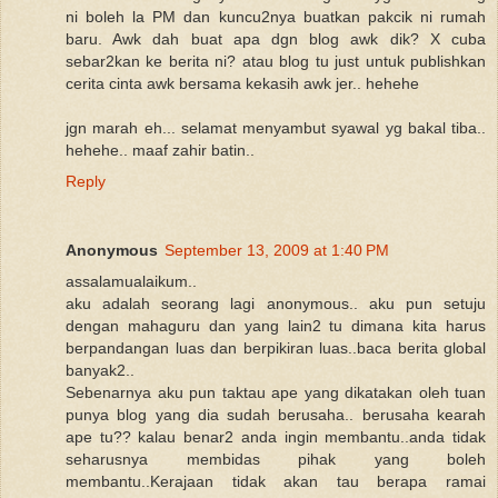
ni boleh la PM dan kuncu2nya buatkan pakcik ni rumah
baru. Awk dah buat apa dgn blog awk dik? X cuba
sebar2kan ke berita ni? atau blog tu just untuk publishkan
cerita cinta awk bersama kekasih awk jer.. hehehe
jgn marah eh... selamat menyambut syawal yg bakal tiba..
hehehe.. maaf zahir batin..
Reply
Anonymous
September 13, 2009 at 1:40 PM
assalamualaikum..
aku adalah seorang lagi anonymous.. aku pun setuju
dengan mahaguru dan yang lain2 tu dimana kita harus
berpandangan luas dan berpikiran luas..baca berita global
banyak2..
Sebenarnya aku pun taktau ape yang dikatakan oleh tuan
punya blog yang dia sudah berusaha.. berusaha kearah
ape tu?? kalau benar2 anda ingin membantu..anda tidak
seharusnya membidas pihak yang boleh
membantu..Kerajaan tidak akan tau berapa ramai