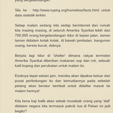
Sila ke : http://www.nypirg.org/homeless/facts.html untuk
data statistik terkini.
Setiap malam sedang kita sedap berinternet dari rumah
kita masing masing, di seluruh Amerika Syarikat lebih dari
700,000 orang bergelandangan tidur di tepian jalan, taman
taman didalam kotak kotak, di bawah jambatan, bangunan
usang, kereta buruk, dsbnya.
Berjuta lagi tidur di 'shelter' dimana rakyat termiskin
Amerika Syarikat diberikan makanan sup dan roti, sebuah
katil bujang dan perubatan untuk malam itu.
Esoknya tepat sekian jam, mereka akan dipaksa keluar dari
pusat perlindungan itu dan kemudiannya pada sebelah
petang akan beratur kembali untuk didaftar masuk ke
malam harinya!
Kita kena kaji balik akan sebab musabab orang yang 'daif'
didalam negara kita termasuk pakcik tua di Pekan ini jadi
begitu?