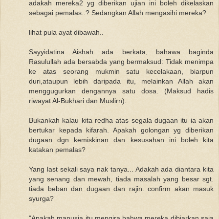
adakah mereka2 yg diberikan ujian ini boleh dikelaskan
sebagai pemalas..? Sedangkan Allah mengasihi mereka?
lihat pula ayat dibawah..
Sayyidatina Aishah ada berkata, bahawa baginda
Rasulullah ada bersabda yang bermaksud: Tidak menimpa
ke atas seorang mukmin satu kecelakaan, biarpun
duri,ataupun lebih daripada itu, melainkan Allah akan
menggugurkan dengannya satu dosa. (Maksud hadis
riwayat Al-Bukhari dan Muslirn).
Bukankah kalau kita redha atas segala dugaan itu ia akan
bertukar kepada kifarah. Apakah golongan yg diberikan
dugaan dgn kemiskinan dan kesusahan ini boleh kita
katakan pemalas?
Yang last sekali saya nak tanya... Adakah ada diantara kita
yang senang dan mewah, tiada masalah yang besar sgt.
tiada beban dan dugaan dan rajin. confirm akan masuk
syurga?
"Apakah manusia itu mengira bahwa mereka dibiarkan saja