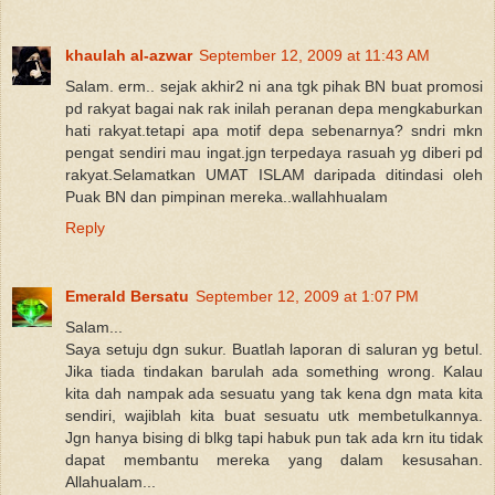
khaulah al-azwar
September 12, 2009 at 11:43 AM
Salam. erm.. sejak akhir2 ni ana tgk pihak BN buat promosi
pd rakyat bagai nak rak inilah peranan depa mengkaburkan
hati rakyat.tetapi apa motif depa sebenarnya? sndri mkn
pengat sendiri mau ingat.jgn terpedaya rasuah yg diberi pd
rakyat.Selamatkan UMAT ISLAM daripada ditindasi oleh
Puak BN dan pimpinan mereka..wallahhualam
Reply
Emerald Bersatu
September 12, 2009 at 1:07 PM
Salam...
Saya setuju dgn sukur. Buatlah laporan di saluran yg betul.
Jika tiada tindakan barulah ada something wrong. Kalau
kita dah nampak ada sesuatu yang tak kena dgn mata kita
sendiri, wajiblah kita buat sesuatu utk membetulkannya.
Jgn hanya bising di blkg tapi habuk pun tak ada krn itu tidak
dapat membantu mereka yang dalam kesusahan.
Allahualam...