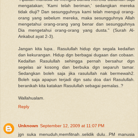
mengatakan; 'Kami telah beriman,' sedangkan mereka
tidak diuji? Dan sesungguhnya kami telah menguji orang-
orang yang sebelum mereka, maka sesungguhnya Allah
mengetahui orang-orang yang benar dan sesungguhnya
Dia mengetahui orang-orang yang dusta." (Surah Al-
Ankabut ayat 2-3).
Jangan kita lupa.. Rasulullah hidup dgn segala kedaifan
dan kekurangan. Hidup dgn berbagai dugaan dan cobaan.
Kedaifan Rasulullah sehingga pernah bersahur dgn
segelas air kosong dan berbuka dgn separuh tamar.
Sedangkan boleh saja jika rasulullah nak bermewah2.
Boleh saja apapun terjadi dgn satu doa dari Rasulullah.
beranikah kita katakan Rasulullah sebagai pemalas..?
Wallahualam.
Reply
Unknown
September 12, 2009 at 11:07 PM
jgn suka menuduh,memfitnah..selidik dulu...PM manusia