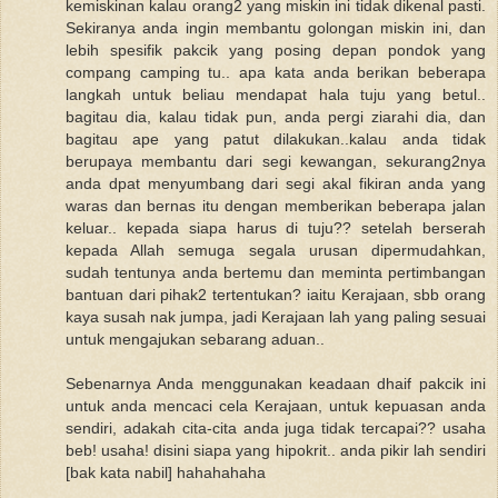
kemiskinan kalau orang2 yang miskin ini tidak dikenal pasti.
Sekiranya anda ingin membantu golongan miskin ini, dan
lebih spesifik pakcik yang posing depan pondok yang
compang camping tu.. apa kata anda berikan beberapa
langkah untuk beliau mendapat hala tuju yang betul..
bagitau dia, kalau tidak pun, anda pergi ziarahi dia, dan
bagitau ape yang patut dilakukan..kalau anda tidak
berupaya membantu dari segi kewangan, sekurang2nya
anda dpat menyumbang dari segi akal fikiran anda yang
waras dan bernas itu dengan memberikan beberapa jalan
keluar.. kepada siapa harus di tuju?? setelah berserah
kepada Allah semuga segala urusan dipermudahkan,
sudah tentunya anda bertemu dan meminta pertimbangan
bantuan dari pihak2 tertentukan? iaitu Kerajaan, sbb orang
kaya susah nak jumpa, jadi Kerajaan lah yang paling sesuai
untuk mengajukan sebarang aduan..
Sebenarnya Anda menggunakan keadaan dhaif pakcik ini
untuk anda mencaci cela Kerajaan, untuk kepuasan anda
sendiri, adakah cita-cita anda juga tidak tercapai?? usaha
beb! usaha! disini siapa yang hipokrit.. anda pikir lah sendiri
[bak kata nabil] hahahahaha