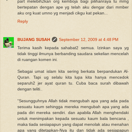
part melebih2kan org kemboja bagi pilihanraya tu mmg
bertepatan dengan ape yg telah aku dengar dari mmber
aku org kuat umno yg menjadi cikgu kat pekan...
Reply
BUJANG SUSAH
September 12, 2009 at 4:48 PM
Terima kasih kepada sahabat2 semua. Izinkan saya yg
tidak tinggi ilmunya berbanding saudara sekelian mencelah
di ruangan komen ini.
Sebagai umat islam kita sering berkata berpandukan Al-
Quran. Tapi ug selalu kita lupa kita hanya mencedok
separuh2 jer ayat quran tu. Cuba baca surah dibawah
dengan teliti..
“Sesungguhnya Allah tidak mengubah apa yang ada pada
sesuatu kaum sehingga mereka mengubah apa yang ada
pada diri mereka sendiri. dan apabila Allah menghendaki
untuk menimpakan kepada sesuatu kaum bala bencana ,
maka tiada sesiapapun yang dapat menolak atau menahan
apa yang ditetapkan-Nya itu dan tidak ada sesiapapun