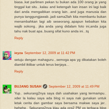
biasa..kat parlimen pekan tu bukan ada 100 orang je yang
tinggal kat situ...kalau and ketengah kan insan ini lagi baik
dari anda mengaibkan orang lain...and juga manusia dan
punya tanggungjawab..jadi sama2lah kita membantu bukan
menambahkan lagi aib seseorang..apapun kebaikan kita
wajib sokong.. jika anda yang didalam foto ini,anda juga
tahu nak buat apa..buang sifat kuno anda ini...tq
Reply
ieyza
September 12, 2009 at 11:42 PM
setuju dengan mahaguru...semoga apa yg dikatakan boleh
diambil iktibar untuk terus berjaya...
Reply
BUJANG SUSAH
September 12, 2009 at 11:49 PM
Yup.. sekurang2nya saya dah usahakan yang termampu..
xder la kalau saya ada blog ni saya nak gunakan untuk
letak cerita dan gambar saya bersama makwe saya jer..
hehehe.. Sekurang2nya klau ada org2 PM yg terbaca blog