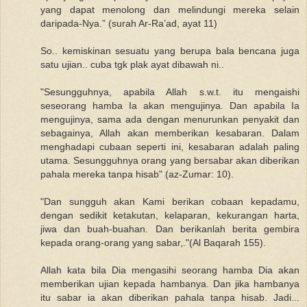
yang dapat menolong dan melindungi mereka selain
daripada-Nya.” (surah Ar-Ra’ad, ayat 11)
So.. kemiskinan sesuatu yang berupa bala bencana juga
satu ujian.. cuba tgk plak ayat dibawah ni..
"Sesungguhnya, apabila Allah s.w.t. itu mengaishi
seseorang hamba Ia akan mengujinya. Dan apabila Ia
mengujinya, sama ada dengan menurunkan penyakit dan
sebagainya, Allah akan memberikan kesabaran. Dalam
menghadapi cubaan seperti ini, kesabaran adalah paling
utama. Sesungguhnya orang yang bersabar akan diberikan
pahala mereka tanpa hisab" (az-Zumar: 10).
"Dan sungguh akan Kami berikan cobaan kepadamu,
dengan sedikit ketakutan, kelaparan, kekurangan harta,
jiwa dan buah-buahan. Dan berikanlah berita gembira
kepada orang-orang yang sabar,."(Al Baqarah 155).
Allah kata bila Dia mengasihi seorang hamba Dia akan
memberikan ujian kepada hambanya. Dan jika hambanya
itu sabar ia akan diberikan pahala tanpa hisab. Jadi...