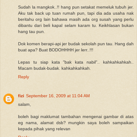
Sudah la mangkok..!! hang pun setakat memeluk tubuh jer.
Aku tak back up tuan rumah pun, tapi dia ada usaha nak
beritahu org lain bahawa masih ada org susah yang perlu
dibantu dari beli kapal selam karam tu. Keikhlasan bukan
hang tau pun.
Dok komen berapi-api jer budak sekolah pun tau. Hang dah
buat apa? Buat BODOHHHH jer lerr..!!!
Lepas tu siap kata "bak kata nabil".. kahkahkahkah..
Macam budak-budak. kahkahkahkah.
Reply
fizi
September 16, 2009 at 11:04 AM
salam,
boleh bagi maklumat tambahan mengenai gambar di atas
eg nama, alamat dsb? mungkin saya boleh sampaikan
kepada pihak yang relevan