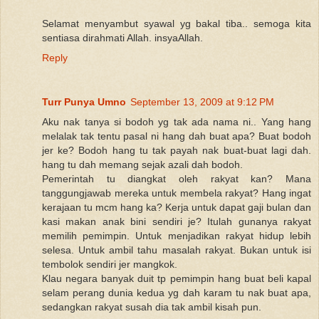
Selamat menyambut syawal yg bakal tiba.. semoga kita
sentiasa dirahmati Allah. insyaAllah.
Reply
Turr Punya Umno
September 13, 2009 at 9:12 PM
Aku nak tanya si bodoh yg tak ada nama ni.. Yang hang
melalak tak tentu pasal ni hang dah buat apa? Buat bodoh
jer ke? Bodoh hang tu tak payah nak buat-buat lagi dah.
hang tu dah memang sejak azali dah bodoh.
Pemerintah tu diangkat oleh rakyat kan? Mana
tanggungjawab mereka untuk membela rakyat? Hang ingat
kerajaan tu mcm hang ka? Kerja untuk dapat gaji bulan dan
kasi makan anak bini sendiri je? Itulah gunanya rakyat
memilih pemimpin. Untuk menjadikan rakyat hidup lebih
selesa. Untuk ambil tahu masalah rakyat. Bukan untuk isi
tembolok sendiri jer mangkok.
Klau negara banyak duit tp pemimpin hang buat beli kapal
selam perang dunia kedua yg dah karam tu nak buat apa,
sedangkan rakyat susah dia tak ambil kisah pun.