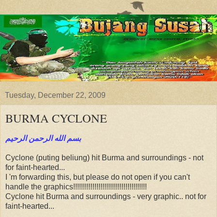
Tuesday, December 22, 2009
BURMA CYCLONE
بسم الله الرحمن الرحيم
Cyclone (puting beliung) hit Burma and surroundings - not
for faint-hearted...
I 'm forwarding this, but please do not open if you can't
handle the graphics!!!!!!!!!!!!!!!!!!!!!!!!!!!!!!!!!!!!!!
Cyclone hit Burma and surroundings - very graphic.. not for
faint-hearted...