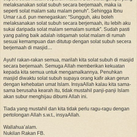
melaksanakan solat subuh secara berjemaah, maka ia
seperti solat malam satu malam penuh”. Sehingga Ibnu
Umar r.a.d. pun menegaskan: “Sungguh, aku boleh
melaksanakan solat subuh secara berjemaah, itu lebih aku
sukai daripada solat malam semalam suntuk”. Sudah pasti
yang paling baik adalah istiqamah solat malam di rumah
sesuai kemampuan dan ditutup dengan solat subuh secera
berjemaah di masjid…
Ayuh! rakan-rakan semua, marilah kita solat subuh di masjid
secara berjemaah. Semuga Allah memberikan kekuatan
kepada kita semua untuk mengamalkannya. Penuhkan
masjid diwaktu solat subuh supaya orang kafir akan gerun
dengan kehebatan umat Islam. InsyaAllah kalau kita sama-
sama berusaha kearah itu, tidak mustahil panji-panji Islam
akan subur menghijau dibumi Allah ini.
Tiada yang mustahil dan kita tidak perlu ragu-ragu dengan
pertolongan Allah s.w.t., insyaAllah.
Wallahua’alam.
Nukilan Rakan FB.