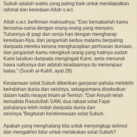
Subuh adalah waktu yang paling baik untuk mendapatkan
rahmat dan keredaan Allah s.w.t.
Allah s.w.t. berfirman maksudnya: “Dan bersabarlah kamu
bersama-sama dengan orang-orang yang menyeru
Tuhannya di pagi dan senja hari dengan mengharap
keredaan-Nya, dan janganlah kedua matamu berpaling
daripada mereka kerana mengharapkan perhiasan duniawi,
dan janganlah kamu mengikuti orang yang hatinya sudah
Kami lalaikan daripada mengingati Kami, serta menuruti
hawa nafsunya dan adalah keadaannya itu melampaui
batas.” (Surah al-Kahfi, ayat 28)
Keutamaan solat Subuh diberikan ganjaran pahala melebihi
keindahan dunia dan seisinya, sebagaimana disebutkan
dalam hadis riwayat Imam at-Termizi: “Dari Aisyah telah
bersabda Rasulullah SAW, dua rakaat solat Fajar
pahalanya lebih indah daripada dunia dan
seisinya.”Begitulah keistimewaan solat Subuh.
Apakah yang menghalang kita untuk menyingkap selimut
dan mengakhiri tidur untuk melakukan solat Subuh?