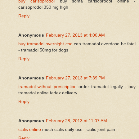
buy carisoprodol
buy soma carisoprodol online -
carisoprodol 350 mg high
Reply
Anonymous
February 27, 2013 at 4:00 AM
buy tramadol overnight cod
can tramadol overdose be fatal
- tramadol 50mg for dogs
Reply
Anonymous
February 27, 2013 at 7:39 PM
tramadol without prescription
order tramadol legally - buy
tramadol online fedex delivery
Reply
Anonymous
February 28, 2013 at 11:07 AM
cialis online
much cialis daily use - cialis joint pain
Reply