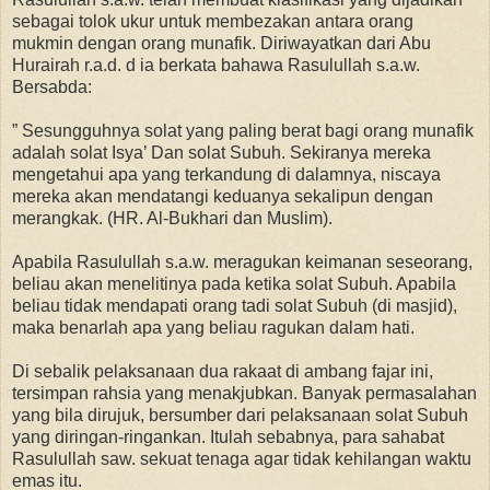
sebagai tolok ukur untuk membezakan antara orang
mukmin dengan orang munafik. Diriwayatkan dari Abu
Hurairah r.a.d. d ia berkata bahawa Rasulullah s.a.w.
Bersabda:
” Sesungguhnya solat yang paling berat bagi orang munafik
adalah solat Isya’ Dan solat Subuh. Sekiranya mereka
mengetahui apa yang terkandung di dalamnya, niscaya
mereka akan mendatangi keduanya sekalipun dengan
merangkak. (HR. Al-Bukhari dan Muslim).
Apabila Rasulullah s.a.w. meragukan keimanan seseorang,
beliau akan menelitinya pada ketika solat Subuh. Apabila
beliau tidak mendapati orang tadi solat Subuh (di masjid),
maka benarlah apa yang beliau ragukan dalam hati.
Di sebalik pelaksanaan dua rakaat di ambang fajar ini,
tersimpan rahsia yang menakjubkan. Banyak
permasalahan
yang bila dirujuk, bersumber dari pelaksanaan solat Subuh
yang diringan-ringankan. Itulah sebabnya, para sahabat
Rasulullah saw. sekuat tenaga agar tidak kehilangan waktu
emas itu.