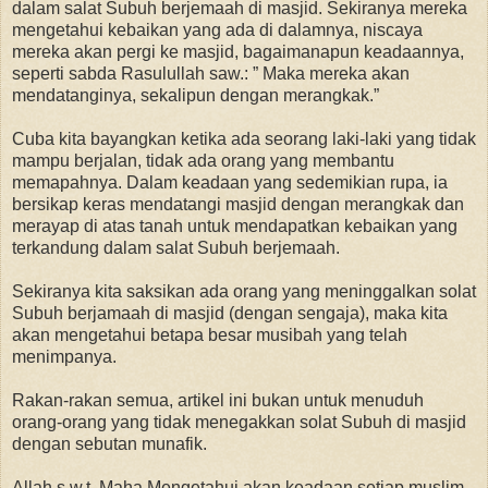
dalam salat Subuh berjemaah di masjid. Sekiranya mereka
mengetahui kebaikan yang ada di dalamnya, niscaya
mereka akan pergi ke masjid, bagaimanapun keadaannya,
seperti sabda Rasulullah saw.: ” Maka mereka akan
mendatanginya, sekalipun dengan merangkak.”
Cuba kita bayangkan ketika ada seorang laki-laki yang tidak
mampu berjalan, tidak ada orang yang membantu
memapahnya. Dalam keadaan yang sedemikian rupa, ia
bersikap keras mendatangi masjid dengan merangkak dan
merayap di atas tanah untuk mendapatkan kebaikan yang
terkandung dalam salat Subuh berjemaah.
Sekiranya kita saksikan ada orang yang meninggalkan solat
Subuh berjamaah di masjid (dengan sengaja), maka kita
akan mengetahui betapa besar musibah yang telah
menimpanya.
Rakan-rakan semua, artikel ini bukan untuk menuduh
orang-orang yang tidak menegakkan solat Subuh di masjid
dengan sebutan munafik.
Allah s.w.t. Maha Mengetahui akan keadaan setiap muslim.