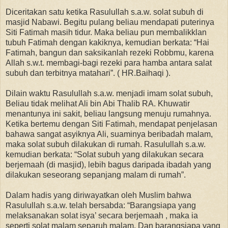
Diceritakan satu ketika Rasulullah s.a.w. solat subuh di
masjid Nabawi. Begitu pulang beliau mendapati puterinya
Siti Fatimah masih tidur. Maka beliau pun membalikklan
tubuh Fatimah dengan kakiknya, kemudian berkata: “Hai
Fatimah, bangun dan saksikanlah rezeki Robbmu, karena
Allah s.w.t. membagi-bagi rezeki para hamba antara salat
subuh dan terbitnya matahari”. ( HR.Baihaqi ).
Dilain waktu Rasulullah s.a.w. menjadi imam solat subuh,
Beliau tidak melihat Ali bin Abi Thalib RA. Khuwatir
menantunya ini sakit, beliau langsung menuju rumahnya.
Ketika bertemu dengan Siti Fatimah, mendapat penjelasan
bahawa sangat asyiknya Ali, suaminya beribadah malam,
maka solat subuh dilakukan di rumah. Rasulullah s.a.w.
kemudian berkata: “Solat subuh yang dilakukan secara
berjemaah (di masjid), lebih bagus daripada ibadah yang
dilakukan seseorang sepanjang malam di rumah”.
Dalam hadis yang diriwayatkan oleh Muslim bahwa
Rasulullah s.a.w. telah bersabda: “Barangsiapa yang
melaksanakan solat isya’ secara berjemaah , maka ia
seperti solat malam separuh malam. Dan barangsiapa yang