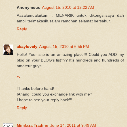
Anonymous
August 15, 2010 at 12:22 AM
Aasalamualaikum , MENARIK untuk dikongsi,saya dah
ambil.terimakasih.salam ramdhan,selamat bersahur.
Reply
akaylovely
August 15, 2010 at 6:55 PM
Hello! Your site is an amazing place!!! Could you ADD my
blog on your BLOG's list??? It's hundreds and hundreds of
amateur guys ...
/>
Thanks before hand!
!Anang: could you exchange link with me?
I hope to see your reply back!!!
Reply
Mimfaza Trading
June 14, 2011 at 9:49 AM