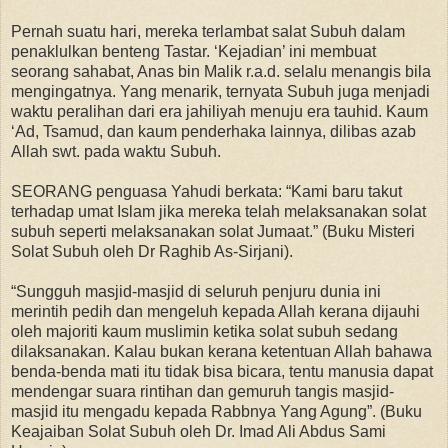
Pernah suatu hari, mereka terlambat salat Subuh dalam
penaklulkan benteng Tastar. ‘Kejadian’ ini membuat
seorang sahabat, Anas bin Malik r.a.d. selalu menangis bila
mengingatnya. Yang menarik, ternyata Subuh juga menjadi
waktu peralihan dari era jahiliyah menuju era tauhid. Kaum
‘Ad, Tsamud, dan kaum penderhaka lainnya, dilibas azab
Allah swt. pada waktu Subuh.
SEORANG penguasa Yahudi berkata: “Kami baru takut
terhadap umat Islam jika mereka telah melaksanakan solat
subuh seperti melaksanakan solat Jumaat.” (Buku Misteri
Solat Subuh oleh Dr Raghib As-Sirjani).
“Sungguh masjid-masjid di seluruh penjuru dunia ini
merintih pedih dan mengeluh kepada Allah kerana dijauhi
oleh majoriti kaum muslimin ketika solat subuh sedang
dilaksanakan. Kalau bukan kerana ketentuan Allah bahawa
benda-benda mati itu tidak bisa bicara, tentu manusia dapat
mendengar suara rintihan dan gemuruh tangis masjid-
masjid itu mengadu kepada Rabbnya Yang Agung”. (Buku
Keajaiban Solat Subuh oleh Dr. Imad Ali Abdus Sami