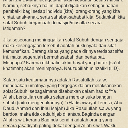
Namun, sebaiknya hal ini dapat dijadikan sebagai bahan
pembaiki bagi setiap individu (kita), orang-orang yang kita
cintai, anak-anak, serta sahabat-sahabat kita. Sudahkah kita
salat Subuh berjamaah di masjid/musalla secara
istiqamah?
Jika seseorang meninggalkan solat Subuh dengan sengaja,
maka kesengajaan tersebut adalah bukti nyata dari sifat
kemunafikan. Barang siapa yang pada dirinya terdapat sifat
ini, maka segeralah bermuhasabah dan bertaubat.
Mengapa? Karena dikhuatiri akhir hayat yang buruk (su’ul
khatimah) akan menimpanya. Nauzubillah minzalik! (HD).
Salah satu keutamaannya adalah Rasulullah s.a.w.
mendoakan umatnya yang bergegas dalam melaksanakan
solat Subuh, sebagaimana disebutkan dalam hadis: “Ya
Allah, berkatilah umatku selama mereka suka bangun
subuh (iaitu mengerjakannya).” (Hadis riwayat Termizi, Abu
Daud, Ahmad dan Ibnu Majah) Jika Rasulullah s.a.w. yang
berdoa, maka tidak ada hijab di antara Baginda dengan
Allah s.w.t. kerana Baginda sendiri adalah orang yang
secara jasadiyah paling dekat dengan Allah s.w.t. Waktu