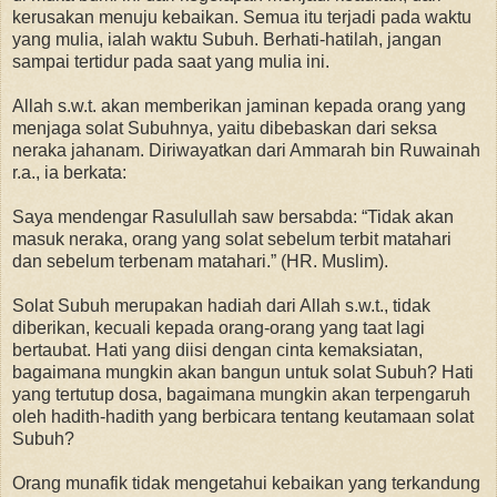
kerusakan menuju kebaikan. Semua itu terjadi pada waktu
yang mulia, ialah waktu Subuh. Berhati-hatilah, jangan
sampai tertidur pada saat yang mulia ini.
Allah s.w.t. akan memberikan jaminan kepada orang yang
menjaga solat Subuhnya, yaitu dibebaskan dari seksa
neraka jahanam. Diriwayatkan dari Ammarah bin Ruwainah
r.a., ia berkata:
Saya mendengar Rasulullah saw bersabda: “Tidak akan
masuk neraka, orang yang solat sebelum terbit matahari
dan sebelum terbenam matahari.” (HR. Muslim).
Solat Subuh merupakan hadiah dari Allah s.w.t., tidak
diberikan, kecuali kepada orang-orang yang taat lagi
bertaubat. Hati yang diisi dengan cinta kemaksiatan,
bagaimana mungkin akan bangun untuk solat Subuh? Hati
yang tertutup dosa, bagaimana mungkin akan terpengaruh
oleh hadith-hadith yang berbicara tentang keutamaan solat
Subuh?
Orang munafik tidak mengetahui kebaikan yang terkandung