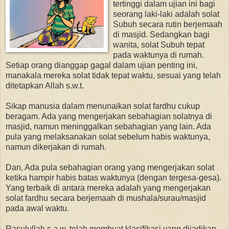
tertinggi dalam ujian ini bagi
seorang laki-laki adalah solat
Subuh secara rutin berjemaah
di masjid. Sedangkan bagi
wanita, solat Subuh tepat
pada waktunya di rumah.
Setiap orang dianggap gagal dalam ujian penting ini,
manakala mereka solat tidak tepat waktu, sesuai yang telah
ditetapkan Allah s.w.t.
Sikap manusia dalam menunaikan solat fardhu cukup
beragam. Ada yang mengerjakan sebahagian solatnya di
masjid, namun meninggalkan sebahagian yang lain. Ada
pula yang melaksanakan solat sebelum habis waktunya,
namun dikerjakan di rumah.
Dan, Ada pula sebahagian orang yang mengerjakan solat
ketika hampir habis batas waktunya (dengan tergesa-gesa).
Yang terbaik di antara mereka adalah yang mengerjakan
solat fardhu secara berjemaah di mushala/surau/masjid
pada awal waktu.
Rasulullah s.a.w. telah membuat klasifikasi yang dijadikan