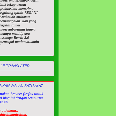
menerima sejambak gari...
bilik lokap dewan
graduasimu menerima
segulung ijazah BERANI
Angkatlah mukamu
berbanggalah. kau yang
terpilih ramai
mencemburuimu hanya
mampu menitip doa
..semoga Bersih 3.0
mencapai matlamat..amin
"
LE TRANSLATER
IKAN WALAU SATU AYAT
unakan browser firefox untuk
ri blog ini dengan sempurna.
kasih.
mualaiku
m..
lahirahmanirahim.