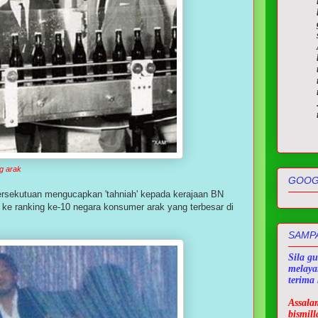
g arak
GOOG
sekutuan mengucapkan 'tahniah' kepada kerajaan BN
e ranking ke-10 negara konsumer arak yang terbesar di
SAMPA
Sila g
melaya
terima 
Assala
bismil