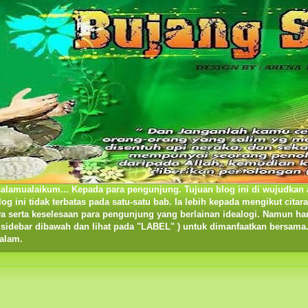
salamualaikum... Kepada para pengunjung. Tujuan blog ini di wujudkan 
og ini tidak terbatas pada satu-satu bab. Ia lebih kepada mengikut cita
wa serta keselesaan para pengunjung yang berlainan idealogi. Namun h
da sidebar dibawah dan lihat pada "LABEL" ) untuk dimanfaatkan bersa
salam.