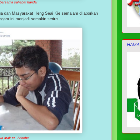
 bersama sahabat handai
rga dan Masyarakat Heng Seai Kie semalam dilaporkan
egara ini menjadi semakin serius.
HAMA
a arak tu.. hehehe