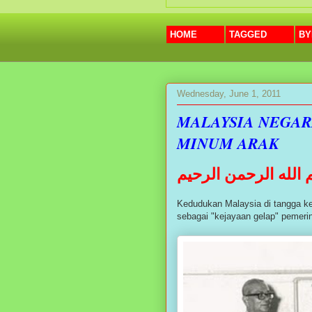
HOME
TAGGED
BY
Wednesday, June 1, 2011
MALAYSIA NEGAR
MINUM ARAK
الله الرحمن الرحيم
Kedudukan Malaysia di tangga ke
sebagai "kejayaan gelap" pemerin