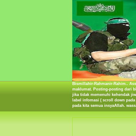
Bismillahir-Rahmanir-Rahim.. As
maklumat. Posting-posting dari bl
jika tidak memenuhi kehendak ji
label infomasi ( scroll down pa
pada kita semua insyaAllah. was