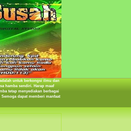
adalah untuk berkongsi ilmu dan
rasa hamba sendiri. Harap maaf
amba tetap menyediakan berbagai
ma. Semoga dapat memberi manfaat