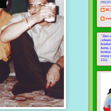
PROFI
BU
www
"Dan s
cobaan
ketaku
harta,
berika
orang-
155).