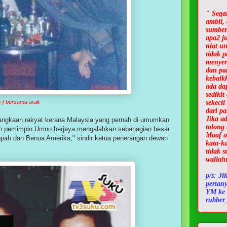
" Sega
ambil, 
sumber
apa2 j
niat u
tidak p
menyer
dan pa
kebaik
ada da
sediki
 ) bersama arak
sekecil
dari pa
Jika ad
r jangkaan rakyat kerana Malaysia yang pernah di umumkan
tolong
eh pemimpin Umno berjaya mengalahkan sebahagian besar
Maaf a
opah dan Benua Amerika," sindir ketua penerangan dewan
kata-k
tidak s
wallah
p/s: Ji
pertan
YM ke 
rubber