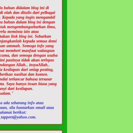
la bahan didalam blog ini di
di olah dan ditulis dari pelbagai
. Kepada yang ingin mengambil
ua bahan dalam blog ini dengan
ntuk mengembangsebarkan ilmu,
erlu meminta izin atau
takan link blog ini.
Sebarkan
njangkanlah kepada semua demi
kan ummah. Semoga info yang
pat memberi manfaat walaupun
t cuma, dan semoga dengan usaha
 ini pastinya tidak akan terlepas
ndangan Allah.. insyaAllah..
a kesilapan dari setiap posting,
 berikan nasihat dan komen.
ndai terlancar bahasa tersasar
ata. Saya hanya insan biasa yang
unyi dari kesilapan.
ualam.
"
ka ada sebarang info atau
yaan, sila hantarkan email atau
alamat berikut:
_tapperz@yahoo.com.