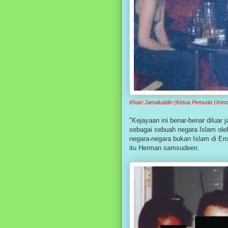
Khairi Jamaluddin (Ketua Pemuda Umno
"Kejayaan ini benar-benar dilua
sebagai sebuah negara Islam ol
negara-negara bukan Islam di Er
itu Herman samsudeen.