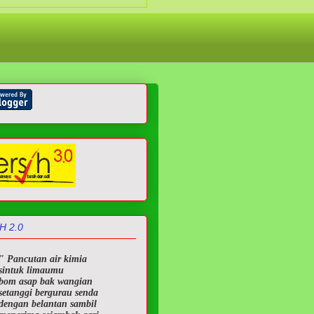
H 2.0
" Pancutan air kimia
sintuk limaumu
bom asap bak wangian
setanggi bergurau senda
dengan belantan sambil