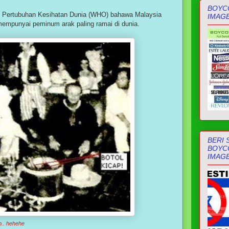
BOYCO
aru Pertubuhan Kesihatan Dunia (WHO) bahawa Malaysia
IMAG
empunyai peminum arak paling ramai di dunia.
BERI 
BOYCO
IMAGE
p.. hehehe