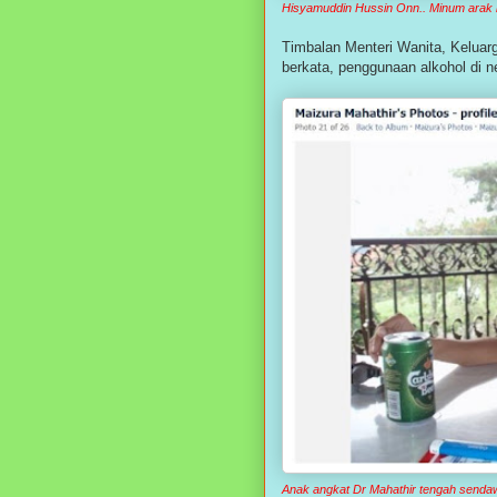
Hisyamuddin Hussin Onn.. Minum arak
Timbalan Menteri Wanita, Kelua
berkata, penggunaan alkohol di n
Anak angkat Dr Mahathir tengah sendaw